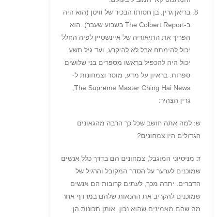
בריאן גרין, בן חסותו הבכיר של וויטן (הוא היה
ב-The Colbert Report בשבוע שעבר). הוא
הפריך את התיאוריה של איינשטיין לפיה החלל
יכול להימתח אבל לא להיקרע, ועד גיל תשע
יכול היה להכפיל בראשו מספרים בני שלושים
ספרות. בראיון על מדע, מוסר וצמחונות ל-
The Supreme Master Ching Hai News,
גרין הצהיר:
ש: למה אתה חושב שכל כך הרבה מהגאונים
הגדולים היו צמחונים?
ז: מניסיוני המוגבל, צמחונים הם בדרך כלל אנשים
שמוכנים לערער על הסדר המקובל והרגיל של
הדברים. יתרה מכך, לעתים קרובות הם אנשים
שמוכנים להקריב את ההנאות שלהם במרדף אחר
מה שהם מאמינים שהוא נכון. אותן תכונות הן