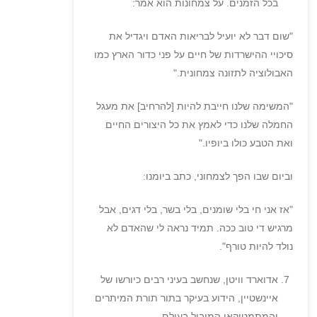
בכל הזמנים. על צמחונות הוא אמר:
"שום דבר לא יועיל לבריאות האדם ויגדיל את
סיכויי ההישרדות של חיים על פני כדור הארץ כמו
האבולוציה לתזונה צמחונית."
"המשימה שלנו חייבת להיות [להרחיב] את מעגל
החמלה שלנו כדי לאמץ את כל היצורים החיים
ואת הטבע כולו ביופיו."
וביום שבו הפך לצמחוני, כתב ביומנו:
"אז אני חי בלי שומנים, בלי בשר, בלי דגים, אבל
מרגיש די טוב ככה. תמיד נראה לי שהאדם לא
נולד להיות טורף".
אדוארד וויטן, שנחשב בעיני רבים כיורשו של
איינשטיין, הידוע בעיקר בתור תורת המיתרים
והמתמטיקאי המוביל בעולם.