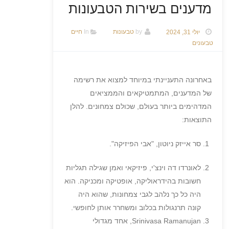
מדענים בשירות הטבעונות
יולי 31, 2024
by
טבעונות
In
חיים
טבעונים
באחרונה התעניינתי במיוחד למצוא את רשימה
של המדענים, המתמטיקאים והממציאים
המדהימים ביותר בעולם, שכולם צמחונים. להלן
התוצאות:
סר אייזק ניוטון, "אבי הפיזיקה".
לאונרדו דה וינצ'י, פיזיקאי ואמן שגילה תגליות
חשובות בהידראוליקה, אופטיקה ומכניקה. הוא
היה כל כך נלהב לגבי צמחונות, שהוא היה
קונה תרנגולות בכלוב ומשחרר אותן לחופשי.
Srinivasa Ramanujan, אחד מגדולי