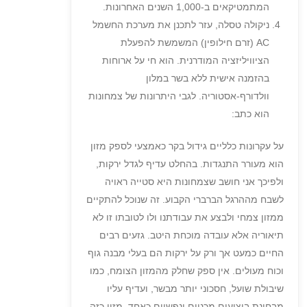
המתמטיקאים ב-1,000 השנים האחרונות.
ניקולה טסלה, עזר לתכנן את מערכת החשמל
AC (זרם חילופין) המשמשת להפעלת
הציוויליזציה המודרנית. הוא חי על ארוחות
בהזמנה אישית ללא בשר במלון
וולדורף-אסטוריה. לגבי היתרונות של צמחונות
הוא כתב:
על עקרונות כלליים גידול בקר כאמצעי לספק מזון
הוא מעורר התנגדות. בהחלט עדיף לגדל ירקות,
ולפיכך אני חושב שצמחונות היא סטייה ראויה
לשבח מההרגל הברברי הקבוע. זה שנוכל להתקיים
ממזון צמחי ולבצע את עבודתנו ולו לטובתו זו לא
תיאוריה אלא עובדה מוכחת היטב. גזעים רבים
החיים כמעט אך ורק על ירקות הם בעלי מבנה גוף
וכוח מעולים. אין ספק שחלק מהמזון הצומח, כמו
שיבולת שועל, חסכוני יותר מבשר, ועדיף עליו
מבחינת ביצועים מכניים ונפשיים כאחד. מזון כזה,