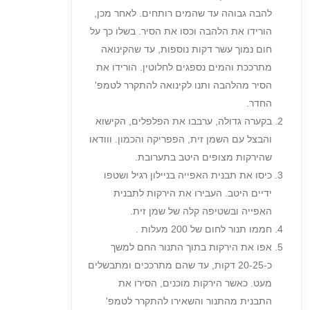
להבה גבוהה עד שהמים רותחים. לאחר מכן,
הורידו את הלהבה וכסו את הסיר. בשלו כך על
חום נמוך עשר דקות נוספות, עד שהקינואה
מתרככת והמים נספגים לחלוטין. הורידו את
הסיר מהלהבה ותנו לקינואה להתקרר לטמפ'
החדר.
בקערה גדולה, ערבבו את הפלפלים, הקישוא
והבצל עם השמן זית, הפפריקה והכמון. ווודאו
שהירקות מצופים היטב בתערובת.
כיסו את תבנית האפייה בניילון רגיל ושטפו
ידיים היטב. העבירו את הירקות לתבנית
האפייה ובשטיפה קלה של שמן זית.
חממו תנור לחום של 200 מעלות .
אפו את הירקות בתוך התנור החם למשך
כ-20-25 דקות, עד שהם מתרככים ומתבשלים
מעט. כאשר הירקות מוכנים, הסירו את
התבנית מהתנור והשאירו להתקרר לטמפ'