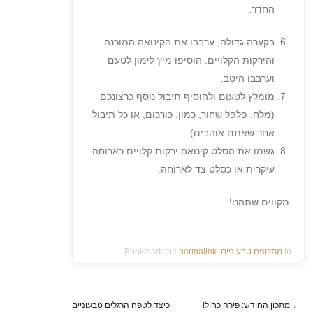
החדר.
בקערה גדולה, ערבבו את הקינואה המוכנה
והירקות הקלויים. הוסיפו מיץ לימון לטעם
וערבבו היטב.
מומלץ לטעום ולהוסיף תיבול נוסף כרצונכם
(מלח, פלפל שחור, כמון, כורכום, או כל תיבול
אחר שאתם אוהבים).
גשמו את הסלט קינואה ירקות קלויים כארוחה
עיקרית או כסלט צד לארוחה.
מקווים שתהנו!
In
מתכונים טבעוניים
. Bookmark the
permalink
.
←
מתכון החודש: פירה כחול!
כיצד לטפח הרגלים טבעוניים